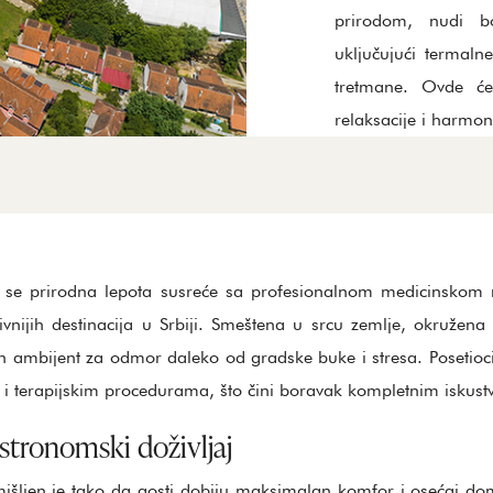
prirodom, nudi bo
uključujući termalne
tretmane. Ovde ćet
relaksacije i harmon
e se prirodna lepota susreće sa profesionalnom medicinsko
ivnijih destinacija u Srbiji. Smeštena u srcu zemlje, okruže
 ambijent za odmor daleko od gradske buke i stresa. Posetioc
 terapijskim procedurama, što čini boravak kompletnim iskust
stronomski doživljaj
mišljen je tako da gosti dobiju maksimalan komfor i osećaj do