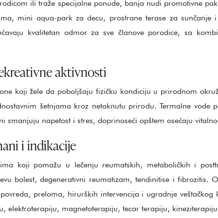
rodicom ili traže specijalne ponude, banja nudi promotivne pak
jima, mini aqua-park za decu, prostrane terase za sunčanje i 
ućavaju kvalitetan odmor za sve članove porodice, sa kombi
rekreativne aktivnosti
one koji žele da poboljšaju fizičku kondiciju u prirodnom okruž
jednostavnim šetnjama kroz netaknutu prirodu. Termalne vode 
i smanjuju napetost i stres, doprinoseći opštem osećaju vitalnost
ani i indikacije
ma koji pomažu u lečenju reumatskih, metaboličkih i posttr
ljevu bolest, degenerativni reumatizam, tendinitise i fibrozitis.
 povreda, preloma, hirurških intervencija i ugradnje veštačkog k
u, elektroterapiju, magnetoterapiju, tecar terapiju, kineziterapi