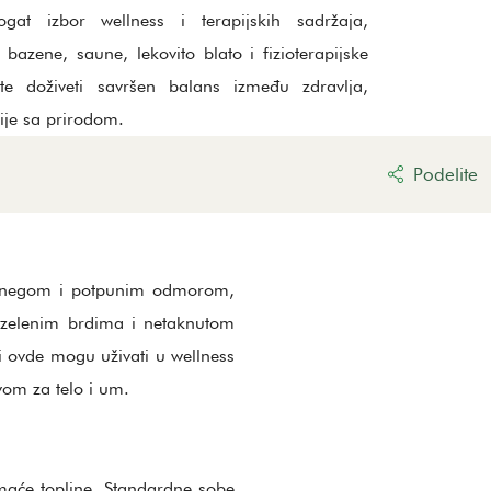
gat izbor wellness i terapijskih sadržaja,
 bazene, saune, lekovito blato i fizioterapijske
e doživeti savršen balans između zdravlja,
ije sa prirodom.
Podelite
m negom i potpunim odmorom,
na zelenim brdima i netaknutom
i ovde mogu uživati u wellness
vom za telo i um.
maće topline. Standardne sobe