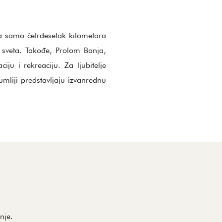
Na samo četrdesetak kilometara
g sveta. Takođe, Prolom Banja,
ju i rekreaciju. Za ljubitelje
umliji predstavljaju izvanrednu
nje.