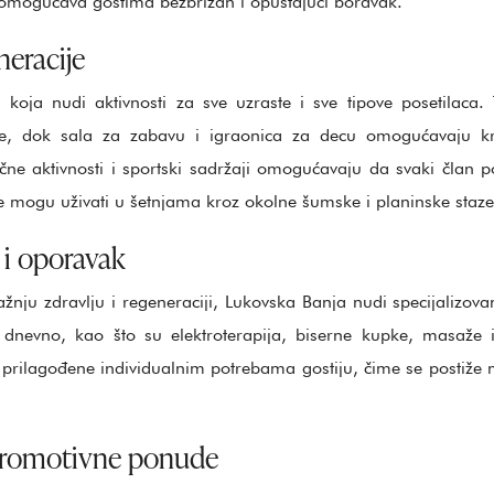
 omogućava gostima bezbrižan i opuštajući boravak.
neracije
 koja nudi aktivnosti za sve uzraste i sve tipove posetilaca. 
e, dok sala za zabavu i igraonica za decu omogućavaju kr
ne aktivnosti i sportski sadržaji omogućavaju da svaki član 
de mogu uživati u šetnjama kroz okolne šumske i planinske staze
 i oporavak
žnju zdravlju i regeneraciji, Lukovska Banja nudi specijalizovan
a dnevno, kao što su elektroterapija, biserne kupke, masaže i
u prilagođene individualnim potrebama gostiju, čime se postiž
promotivne ponude