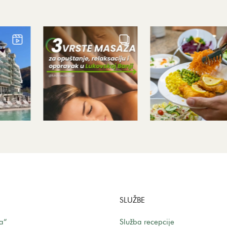
SLUŽBE
la“
Služba recepcije