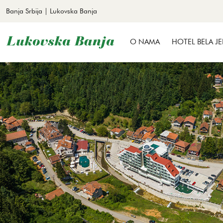
Banja Srbija | Lukovska Banja
O NAMA
HOTEL BELA JE