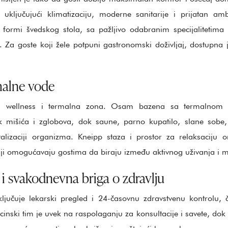
uključujući klimatizaciju, moderne sanitarije i prijatan a
formi švedskog stola, sa pažljivo odabranim specijalitetima 
 Za goste koji žele potpuni gastronomski doživljaj, dostupna 
malne vode
en wellness i termalna zona. Osam bazena sa termalno
mišića i zglobova, dok saune, parno kupatilo, slane sobe, 
vitalizaciji organizma. Kneipp staza i prostor za relaksaciju
žaji omogućavaju gostima da biraju između aktivnog uživanja i
i svakodnevna briga o zdravlju
ljučuje lekarski pregled i 24-časovnu zdravstvenu kontrolu,
inski tim je uvek na raspolaganju za konsultacije i savete, dok 