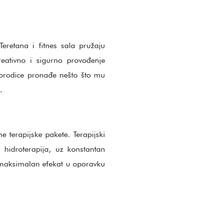
Teretana i fitnes sala pružaju
eativno i sigurno provođenje
porodice pronađe nešto što mu
.
e terapijske pakete. Terapijski
 hidroterapija, uz konstantan
e maksimalan efekat u oporavku