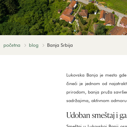
početna
blog
Banja Srbija
Lukovska Banja je mesto gd
čineći je jednom od najatrakt
prirodom, banja pruža savršen
sadržajima, aktivnom odmoru i
Udoban smeštaj i ga
Smeštaj u Lukovskoj Banji os