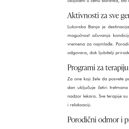
uključeni u cenu boravka, što
Aktivnosti za sve ge
Lukovska Banja je destinacija
mogućnost očuvanja kondicij
vremena za najmlađe. Porodič
odgovara, dok ljubitelji priro
Programi za terapiju
Za one koji žele da posvete pa
dan uključuje četiri tretman
nadzor lekara. Sve terapije s
i relaksaciji.
Porodični odmor i 