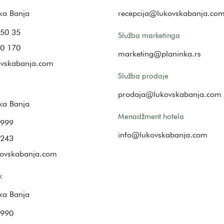
ka Banja
recepcija@lukovskabanja.co
50 35
Služba marketinga
0 170
marketing@planinka.rs
ovskabanja.com
Služba prodaje
prodaja@lukovskabanja.com
ka Banja
Menadžment hotela
 999
info@lukovskabanja.com
 243
kovskabanja.com
k
ka Banja
 990