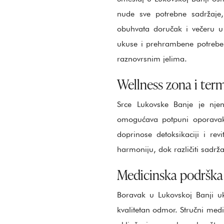
nude sve potrebne sadržaje, 
obuhvata doručak i večeru u 
ukuse i prehrambene potrebe.
raznovrsnim jelima.
Wellness zona i ter
Srce Lukovske Banje je nj
omogućava potpuni oporavak 
doprinose detoksikaciji i re
harmoniju, dok različiti sadr
Medicinska podrška 
Boravak u Lukovskoj Banji uk
kvalitetan odmor. Stručni medic