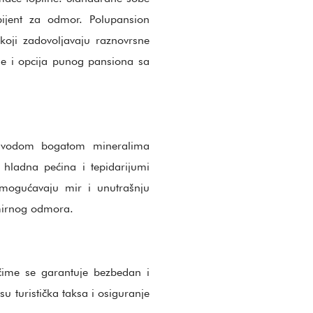
mbijent za odmor. Polupansion
koji zadovoljavaju raznovrsne
je i opcija punog pansiona sa
m vodom bogatom mineralima
hladna pećina i tepidarijumi
 omogućavaju mir i unutrašnju
 mirnog odmora.
 čime se garantuje bezbedan i
su turistička taksa i osiguranje