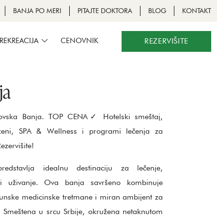
BANJA PO MERI
PITAJTE DOKTORA
BLOG
KONTAKT
 REKREACIJA
CENOVNIK
REZERVIŠITE
ja
kovska Banja. TOP CENA✓ Hotelski smeštaj,
azeni, SPA & Wellness i programi lečenja za
zervišite!
edstavlja idealnu destinaciju za lečenje,
i uživanje. Ova banja savršeno kombinuje
hunske medicinske tretmane i miran ambijent za
. Smeštena u srcu Srbije, okružena netaknutom