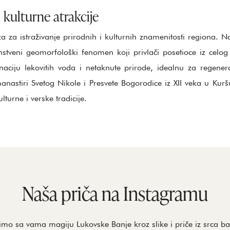
i kulturne atrakcije
a za istraživanje prirodnih i kulturnih znamenitosti regiona. 
nstveni geomorfološki fenomen koji privlači posetioce iz celo
iju lekovitih voda i netaknute prirode, idealnu za regeneraci
anastiri Svetog Nikole i Presvete Bogorodice iz XII veka u Kurš
ulturne i verske tradicije.
Naša priča na Instagramu
imo sa vama magiju Lukovske Banje kroz slike i priče iz srca ba