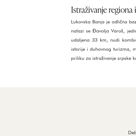
Istraživanje regiona 
Lukovska Banja je odlična baz
nalazi se Đavolja Varoš, jedi
udaljena 33 km, nudi kombinac
istorije i duhovnog turizma, m
priliku za istraživanje srpske k
Del