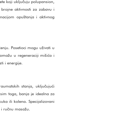
ete koji uključuju polupansion,
brojne aktivnosti za zabavu i
nacijom opuštanja i aktivnog
enju. Posetioci mogu uživati u
pomažu u regeneraciji mišića i
i i energije.
aumatskih stanja, uključujući
 Osim toga, banja je idealna za
uka ili kolena. Specijalizovani
ju i ručnu masažu.