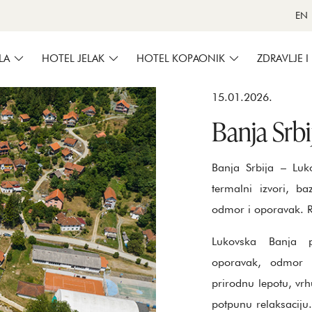
EN
LA
HOTEL JELAK
HOTEL KOPAONIK
ZDRAVLJE I
15.01.2026.
Banja Srbi
Banja Srbija – Lu
termalni izvori, b
odmor i oporavak. Re
Lukovska Banja pr
oporavak, odmor 
prirodnu lepotu, vr
potpunu relaksaciju