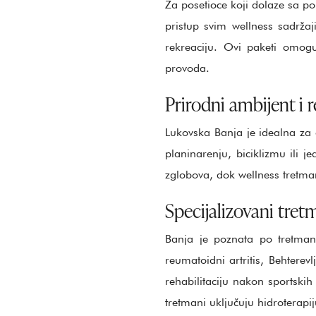
Za posetioce koji dolaze sa po
pristup svim wellness sadrža
rekreaciju. Ovi paketi omog
provoda.
Prirodni ambijent i 
Lukovska Banja je idealna za 
planinarenju, biciklizmu ili 
zglobova, dok wellness tretman
Specijalizovani tretm
Banja je poznata po tretmani
reumatoidni artritis, Behterev
rehabilitaciju nakon sportskih
tretmani uključuju hidroterapij