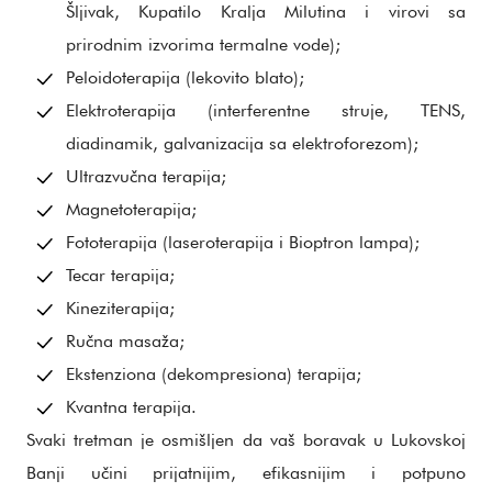
Šljivak, Kupatilo Kralja Milutina i virovi sa
prirodnim izvorima termalne vode);
Peloidoterapija (lekovito blato);
Elektroterapija (interferentne struje, TENS,
diadinamik, galvanizacija sa elektroforezom);
Ultrazvučna terapija;
Magnetoterapija;
Fototerapija (laseroterapija i Bioptron lampa);
Tecar terapija;
Kineziterapija;
Ručna masaža;
Ekstenziona (dekompresiona) terapija;
Kvantna terapija.
Svaki tretman je osmišljen da vaš boravak u Lukovskoj
Banji učini prijatnijim, efikasnijim i potpuno