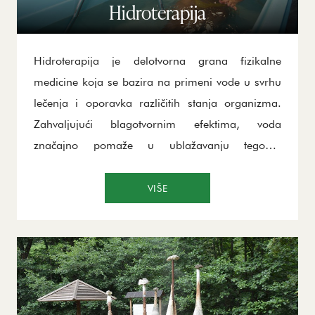
Hidroterapija
Hidroterapija je delotvorna grana fizikalne
medicine koja se bazira na primeni vode u svrhu
lečenja i oporavka različitih stanja organizma.
Zahvaljujući blagotvornim efektima, voda
značajno pomaže u ublažavanju tegoba,
stimulaciji krvotoka i eliminaciji mišićne napetosti.
Upotreba tople i hladne vodene sredine direktno
VIŠE
utiče na redukciju upala i otoka, dok istovremeno
povećava funkcionalnu pokretljivost zglobova.
Ova metoda je nezamenljiva u rehabilitaciji posle
trauma, kod reumatskih oboljenja, upornih
bolova i specifičnih neuroloških poremećaja.
Tretmani vodom podstiču i psihološko