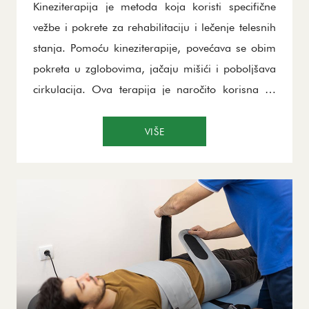
Kineziterapija je metoda koja koristi specifične
vežbe i pokrete za rehabilitaciju i lečenje telesnih
stanja. Pomoću kineziterapije, povećava se obim
pokreta u zglobovima, jačaju mišići i poboljšava
cirkulacija. Ova terapija je naročito korisna za
osobe sa povredama, bolovima u zglobovima,
degenerativnim promenama ili problemima sa
VIŠE
pokretljivošću. Kineziterapija pomaže u vraćanju
funkcionalnosti mišićno-koštanog sistema,
poboljšava koordinaciju i sprečava nove povrede.
Specijalizovane vežbe i pokreti prilagođeni su
potrebama pacijenata, čineći ovu terapiju vrlo
efikasnom za dugoročni oporavak.