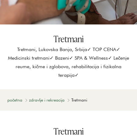
Tretmani
Tretmani, Lukovska Banja, Srbija✓ TOP CENA✓
Medicinski tretmani✓ Bazeni✓ SPA & Wellness✓ Lečenje
reume, kičme i zglobova, rehabilitacija i fizikalna
terapija✓
početna
zdravlje i rekreacija
Tretmani
Tretmani