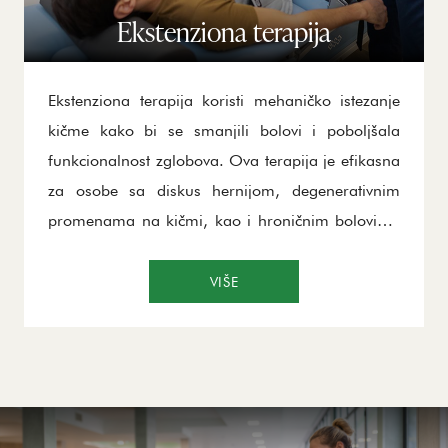
Ekstenziona terapija
Ekstenziona terapija koristi mehaničko istezanje
kičme kako bi se smanjili bolovi i poboljšala
funkcionalnost zglobova. Ova terapija je efikasna
za osobe sa diskus hernijom, degenerativnim
promenama na kičmi, kao i hroničnim bolovima
u leđima i vratu. Pomoću istezanja kičme,
ekstenziona terapija oslobađa pritisak na nerve,
VIŠE
smanjuje bol i poboljšava pokretljivost. Ovaj
tretman doprinosi boljoj fleksibilnosti i smanjuje
napetost u mišićima, čime pomaže u oporavku
nakon povreda. Ekstenziona terapija je naročito
korisna za prevenciju povreda kičme i leđnog