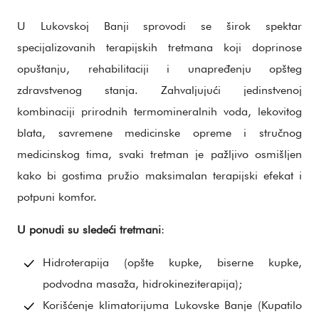
U Lukovskoj Banji sprovodi se širok spektar
specijalizovanih terapijskih tretmana koji doprinose
opuštanju, rehabilitaciji i unapređenju opšteg
zdravstvenog stanja. Zahvaljujući jedinstvenoj
kombinaciji prirodnih termomineralnih voda, lekovitog
blata, savremene medicinske opreme i stručnog
medicinskog tima, svaki tretman je pažljivo osmišljen
kako bi gostima pružio maksimalan terapijski efekat i
potpuni komfor.
U ponudi su sledeći tretmani
:
Hidroterapija (opšte kupke, biserne kupke,
podvodna masaža, hidrokineziterapija);
Korišćenje klimatorijuma Lukovske Banje (Kupatilo