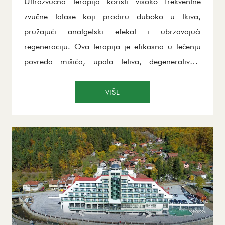
Ultrazvučna terapija koristi visoko frekventne
zvučne talase koji prodiru duboko u tkiva,
pružajući analgetski efekat i ubrzavajući
regeneraciju. Ova terapija je efikasna u lečenju
povreda mišića, upala tetiva, degenerativnih
promena na zglobovima i bolova u kičmi.
Ultrazvuk pomaže u smanjenju bolova,
VIŠE
poboljšava pokretljivost i podstiče cirkulaciju,
čineći ga korisnim za rehabilitaciju nakon
povreda i operacija. Takođe, terapija zvučnim
talasima doprinosi bržem obnavljanju tkiva i
smanjenju upala.