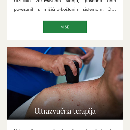
različitih zdravstvenih stanja, posebno onih
povezanih s mišićno-koštanim sistemom. Ova
tehnika deluje na ćelijskom i molekularnom
nivou, poboljšava cirkulaciju, ubrzava
VIŠE
regeneraciju tkiva i pomaže u smanjenju bola i
upale. Magnetna terapija je nezaobilazna
procedura u fizikalnoj terapiji, poznata po svojoj
efikasnosti, širokom spektru primene i visokoj
podnošljivosti kod pacijenata, uz mali broj
kontraindikacija.
Ultrazvučna terapija