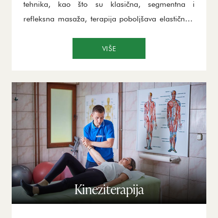
tehnika, kao što su klasična, segmentna i
refleksna masaža, terapija poboljšava elastičnost
mišića, smanjuje napetost i poboljšava opšte
fizičko stanje. Ovaj tretman je naročito koristan
VIŠE
za osobe sa hroničnim bolovima, stresom ili
napetostima u mišićima. Ručna masaža stimuliše
protok krvi, čime se povećava snabdevanje tkiva
hranljivim materijama i poboljšava metabolizam.
Pored fizičkih benefita, masaža ima i
emocionalne prednosti, jer pomaže u opuštanju i
smanjenju stresa.
Kineziterapija