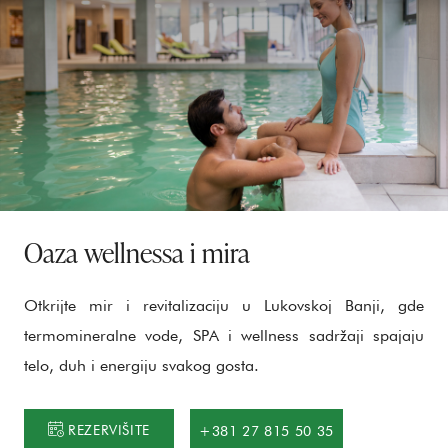
bola.
Oaza wellnessa i mira
Otkrijte mir i revitalizaciju u Lukovskoj Banji, gde
termomineralne vode, SPA i wellness sadržaji spajaju
telo, duh i energiju svakog gosta.
REZERVIŠITE
+381 27 815 50 35