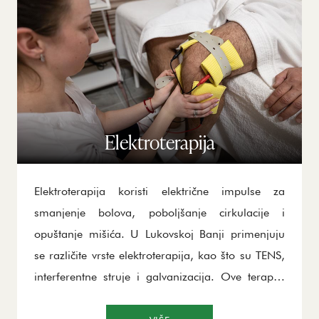
osobe sa reumatskim oboljenjima, povredama i
stresom. Klimatorijum pruža potpuno prirodnu i
efikasnu podršku za telesni i mentalni oporavak.
Elektroterapija
Elektroterapija koristi električne impulse za
smanjenje bolova, poboljšanje cirkulacije i
opuštanje mišića. U Lukovskoj Banji primenjuju
se različite vrste elektroterapija, kao što su TENS,
interferentne struje i galvanizacija. Ove terapije
smanjuju upalu, ubrzavaju oporavak i