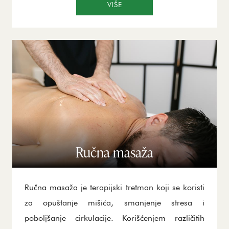
kapacitivnu i resistivnu energiju za duboko
VIŠE
zagrevanje tkiva, što podstiče obnavljanje i
povećanje elastičnosti mišića i ligamenata.
Takođe, tekar terapija doprinosi smanjenju upala
i ubrzava proces zarastanja rana i povreda. Ovaj
tretman je naročito koristan za rehabilitaciju
nakon operacija i za lečenje hroničnih bolova.
Ručna masaža
Ručna masaža je terapijski tretman koji se koristi
za opuštanje mišića, smanjenje stresa i
poboljšanje cirkulacije. Korišćenjem različitih