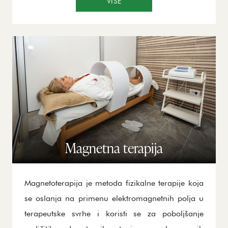
poboljšavaju funkcionalnost zglobova i mišića.
VIŠE
Elektroterapija je naročito efikasna kod mišićnih i
zglobnih bolova, povreda, hroničnih bolova i
postoperativne rehabilitacije. Redovno korišćenje
elektroterapije poboljšava snagu mišića i
elastičnost tkiva, što pomaže u prevenciji budućih
povreda. Ovaj tretman je nezaobilazni deo
terapijskih programa za brži oporavak i
dugoročnu rehabilitaciju.
Magnetna terapija
Magnetoterapija je metoda fizikalne terapije koja
se oslanja na primenu elektromagnetnih polja u
terapeutske svrhe i koristi se za poboljšanje