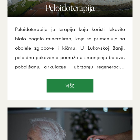
Peloidoterapija
Peloidoterapija je terapija koja koristi lekovito
blato bogato mineralima, koje se primenjuje na
obolele zglobove i kičmu. U Lukovskoj Banji,
peloidna pakovanja pomažu u smanjenju bolova,
poboljšanju cirkulacije i ubrzanju regeneracije.
Ova terapija povoljno utiče na metaboličke
procese, smanjuje upalu i poboljšava pokretljivost
VIŠE
zglobova. Peloidoterapija ima pozitivan uticaj na
obnavljanje tkiva i potiče brži oporavak nakon
povreda i operacija. Korišćenje blata kao
prirodnog sredstva za lečenje čini ovu terapiju
jedinstvenom i efikasnom. S obzirom na njene