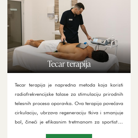
organizmu, poboljšavajući funkcionalnost
pogođenih delova tela. Ovaj tretman pomaže i
kod bolesti koje usporavaju proces zarastanja,
kao što su povrede, upale i ožiljci. Fototerapija
takođe pruža emocionalno olakšanje, jer ima
umirujući efekat na telo i duh.
Tecar terapija
Tecar terapija je napredna metoda koja koristi
radiofrekvencijske talase za stimulaciju prirodnih
telesnih procesa oporavka. Ova terapija povećava
cirkulaciju, ubrzava regeneraciju tkiva i smanjuje
bol, čineći je efikasnim tretmanom za sportiste i
osobe sa povredama. Tecar terapija koristi