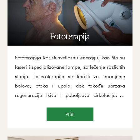
regenerativne i terapeutske efekte, peloidoterapija
je ključni deo rehabilitacije u Lukovskoj Banji.
Fototerapija
Fototerapija koristi svetlosnu energiju, kao što su
laseri i specijalizovane lampe, za lečenje različitih
stanja. Laseroterapija se koristi za smanjenje
bolova, otoka i upala, dok takođe ubrzava
regeneraciju tkiva i poboljšava cirkulaciju. U
Lukovskoj Banji, fototerapija se efikasno koristi za
sportskih povreda, reumatskih oboljenja i sporih
VIŠE
rana. Bioptron lampa i lasero-akupunktura
stimulišu prirodne procese oporavka u