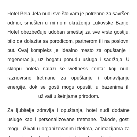
Hotel Bela Jela nudi sve što vam je potrebno za savršen
odmor, smešten u mirnom okruženju Lukovske Banje.
Hotel obezbeđuje udoban smeštaj za sve vrste gostiju,
bilo da dolazite sa porodicom, partnerom ili na poslovni
put. Ovaj kompleks je idealno mesto za opuštanje i
regeneraciju, uz bogatu ponudu usluga i sadržaja. U
sklopu hotela nalazi se wellness centar koji nudi
raznovrsne tretmane za opuštanje i obnavljanje
energije, dok se gosti mogu opustiti u bazenima ili
uživati u šetnjama prirodom.
Za ljubitelje zdravlja i opuštanja, hotel nudi dodatne
usluge kao i personalizovane tretmane. Takođe, gosti
mogu uživati u organizovanim izletima, animacijama za