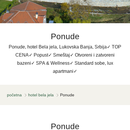
Ponude
Ponude, hotel Bela jela, Lukovska Banja, Srbija✓ TOP
CENA✓ Popust✓ Smeštaj✓ Otvoreni i zatvoreni
bazeni✓ SPA & Wellness✓ Standard sobe, lux
apartmani✓
početna
hotel bela jela
Ponude
Ponude