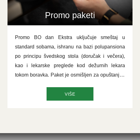
Promo paketi
Promo BO dan Ekstra uključuje smeštaj u
standard sobama, ishranu na bazi polupansiona
po principu švedskog stola (doručak i večera),
kao i lekarske preglede kod dežurnih lekara
tokom boravka. Paket je osmišljen za opuštanje i
brigu o zdravlju, uz sve pogodnosti koje
olakšavaju odmor i relaksaciju.
VIŠE