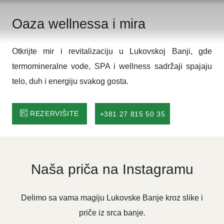
Oaza wellnessa i mira
Otkrijte mir i revitalizaciju u Lukovskoj Banji, gde
termomineralne vode, SPA i wellness sadržaji spajaju
telo, duh i energiju svakog gosta.
REZERVIŠITE
+381 27 815 50 35
Naša priča na Instagramu
Delimo sa vama magiju Lukovske Banje kroz slike i
priče iz srca banje.