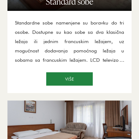
Standard sobe
Standardne sobe namenjene su boravku do tri
osobe. Dostupne su kao sobe sa dva klasična
ležaja ili jednim francuskim ležajem, uz
mogućnost dodavanja pomoćnog ležaja u
sobama sa francuskim ležajem. LCD televizor i
mini bar su prateći deo svih standard soba, a uz
ostale sadržaje pružiće Vam toplinu i udoban
VIŠE
odmor.