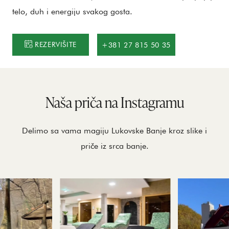
telo, duh i energiju svakog gosta.
REZERVIŠITE
+381 27 815 50 35
Naša priča na Instagramu
Delimo sa vama magiju Lukovske Banje kroz slike i
priče iz srca banje.