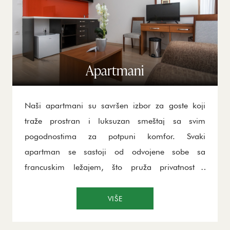
Apartmani
Naši apartmani su savršen izbor za goste koji
traže prostran i luksuzan smeštaj sa svim
pogodnostima za potpuni komfor. Svaki
apartman se sastoji od odvojene sobe sa
francuskim ležajem, što pruža privatnost i
udobnost tokom noći. Dnevni boravak je
funkcionalno dizajniran, sa prostorom koji se
VIŠE
može koristiti i kao dodatni ležaj, čineći ga
idealnim za porodice ili grupe.