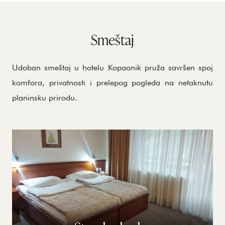
Smeštaj
Udoban smeštaj u hotelu Kopaonik pruža savršen spoj
komfora, privatnosti i prelepog pogleda na netaknutu
planinsku prirodu.