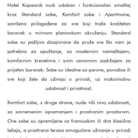
Hotel Kopaonik nudi udoban i funkcionalan smeštaj
kroz Standard sobe, Komfort sobe i Apartmane,
savršeno prilagođene za sve koji traže kvalitetan
boravak u mirnom planinskom okruženju. Standard
sobe su pažljivo dizajnirane da pruže sve što vam je
potrebno za opuštanje, sa modernim nameštajem,
komfornim krevetima i svim osnovnim sadržajem za
prijatan boravak. Sobe su idealne za parove, porodice ili
sve koji žele da uživaju u prirodi, uz maksimalnu
udobnost i privatnost.
Komfort sobe, s druge strane, nude viši nivo udobnosti,
sa savremenim opremanjem i prostranim prostorom.
Ove sobe su opremljene sa francuskim ili dva klasična
ležaja, a prostrana terasa omogućava uživanje u prirodi