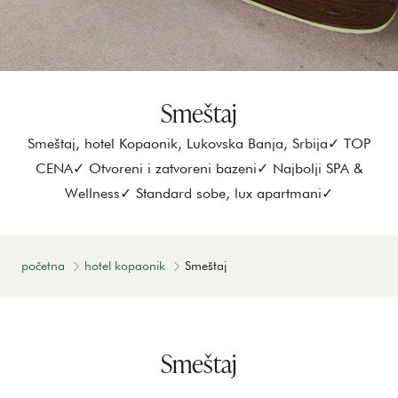
Smeštaj
Smeštaj, hotel Kopaonik, Lukovska Banja, Srbija✓ TOP
CENA✓ Otvoreni i zatvoreni bazeni✓ Najbolji SPA &
Wellness✓ Standard sobe, lux apartmani✓
početna
hotel kopaonik
Smeštaj
Smeštaj