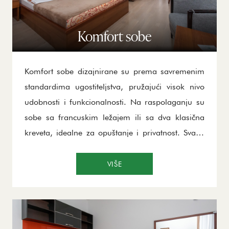
Komfort sobe
Komfort sobe dizajnirane su prema savremenim
standardima ugostiteljstva, pružajući visok nivo
udobnosti i funkcionalnosti. Na raspolaganju su
sobe sa francuskim ležajem ili sa dva klasična
kreveta, idealne za opuštanje i privatnost. Svaka
soba opremljena je mini barom, LCD TV-om i
drugim pratećim sadržajem, koji će vam
VIŠE
omogućiti potpuni komfor tokom boravka.