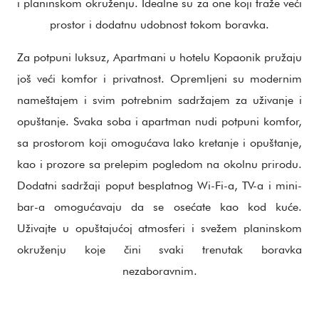
i planinskom okruženju. Idealne su za one koji traže veći
prostor i dodatnu udobnost tokom boravka.
Za potpuni luksuz, Apartmani u hotelu Kopaonik pružaju
još veći komfor i privatnost. Opremljeni su modernim
nameštajem i svim potrebnim sadržajem za uživanje i
opuštanje. Svaka soba i apartman nudi potpuni komfor,
sa prostorom koji omogućava lako kretanje i opuštanje,
kao i prozore sa prelepim pogledom na okolnu prirodu.
Dodatni sadržaji poput besplatnog Wi-Fi-a, TV-a i mini-
bar-a omogućavaju da se osećate kao kod kuće.
Uživajte u opuštajućoj atmosferi i svežem planinskom
okruženju koje čini svaki trenutak boravka
nezaboravnim.