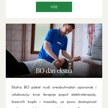
žele da uživaju u mirnom okruženju, kombinujući
VIŠE
relaksaciju i fizičku aktivnost.
BO dan ekstra
Ekstra BO paket nudi sveobuhvatan oporavak i
relaksaciju kroz terapije poput elektroterapije,
bisernih kupki i masaža, uz punu dostupnost