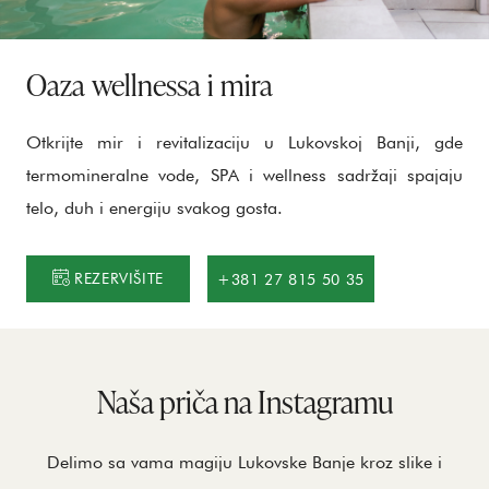
Oaza wellnessa i mira
Otkrijte mir i revitalizaciju u Lukovskoj Banji, gde
termomineralne vode, SPA i wellness sadržaji spajaju
telo, duh i energiju svakog gosta.
REZERVIŠITE
+381 27 815 50 35
Naša priča na Instagramu
Delimo sa vama magiju Lukovske Banje kroz slike i