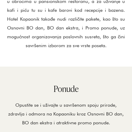
u obrocima u pansionskom restoranu, a za uživanje u
kafi i piću tu su i kafe barovi kod recepcije i bazena.
Hotel Kopaonik takođe nudi različite pakete, kao što su
Osnovni BO dan, BO dan ekstra, i Promo ponude, uz
mogućnost organizovanja poslovnih susreta, što ga čini
savršenim izborom za sve vrste poseta.
Ponude
Opustite se i uživajte u savršenom spoju prirode,
zdravlja i odmora na Kopaoniku kroz Osnovni BO dan,
BO dan ekstra i atraktivne promo ponude.