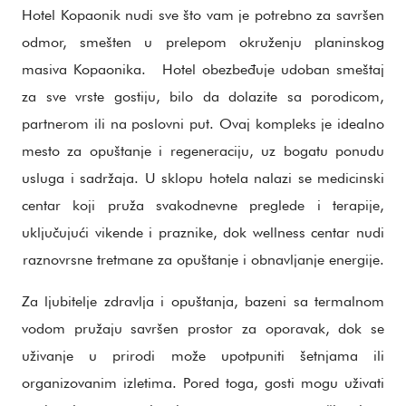
Hotel Kopaonik nudi sve što vam je potrebno za savršen
odmor, smešten u prelepom okruženju planinskog
masiva Kopaonika. Hotel obezbeđuje udoban smeštaj
za sve vrste gostiju, bilo da dolazite sa porodicom,
partnerom ili na poslovni put. Ovaj kompleks je idealno
mesto za opuštanje i regeneraciju, uz bogatu ponudu
usluga i sadržaja. U sklopu hotela nalazi se medicinski
centar koji pruža svakodnevne preglede i terapije,
uključujući vikende i praznike, dok wellness centar nudi
raznovrsne tretmane za opuštanje i obnavljanje energije.
Za ljubitelje zdravlja i opuštanja, bazeni sa termalnom
vodom pružaju savršen prostor za oporavak, dok se
uživanje u prirodi može upotpuniti šetnjama ili
organizovanim izletima. Pored toga, gosti mogu uživati