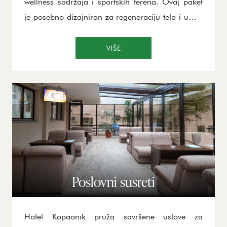
wellness sadržaja i sportskih terena. Ovaj paket
je posebno dizajniran za regeneraciju tela i uma,
pružajući idealne uslove za opuštanje i
revitalizaciju, a naročito je pogodnan za
VIŠE
penzionere koji žele da poboljšaju svoje zdravlje i
uživaju u mirnom okruženju.
Poslovni susreti
Hotel Kopaonik pruža savršene uslove za