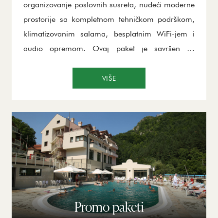
organizovanje poslovnih susreta, nudeći moderne
prostorije sa kompletnom tehničkom podrškom,
klimatizovanim salama, besplatnim WiFi-jem i
audio opremom. Ovaj paket je savršen za
produktivne sastanke, uz podršku profesionalnog
osoblja koje će se pobrinuti za svaki detalj,
VIŠE
omogućavajući vam da se fokusirate na ciljeve u
savremenom okruženju.
Promo paketi