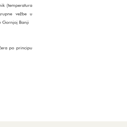
nik (temperatura
(grupne vežbe u
 Gornjoj Banji
čera po principu