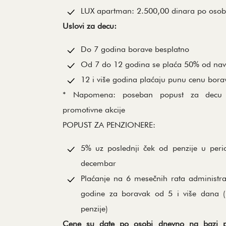
LUX apartman: 2.500,00 dinara po osob
Uslovi za decu:
Do 7 godina borave besplatno
Od 7 do 12 godina se plaća 50% od nav
12 i više godina plaćaju punu cenu bora
* Napomena: poseban popust za decu is
promotivne akcije
POPUST ZA PENZIONERE:
5% uz poslednji ček od penzije u peri
decembar
Plaćanje na 6 mesečnih rata administ
godine za boravak od 5 i više dana (
penzije)
Cene su date po osobi dnevno na bazi p