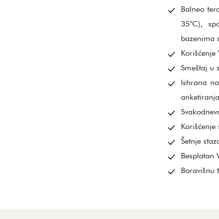
Balneo ter
35°C), sp
bazenima s
Korišćenje
Smeštaj u
Ishrana na
anketiranja
Svakodnevn
Korišćenje 
Šetnje sta
Besplatan W
Boravišnu 