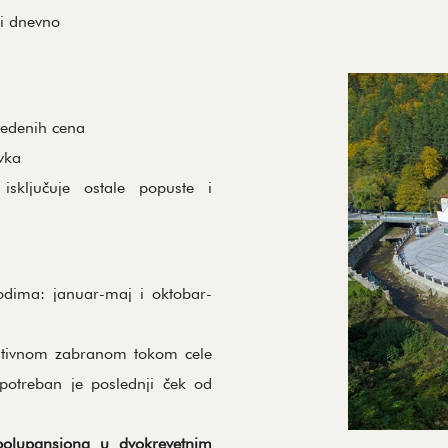
i dnevno
edenih cena
vka
ključuje ostale popuste i
odima: januar-maj i oktobar-
rativnom zabranom tokom cele
potreban je poslednji ček od
olupansiona u dvokrevetnim