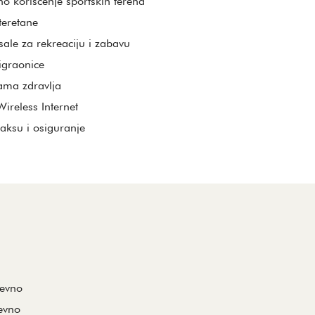
o korišćenje sportskih terena
teretane
sale za rekreaciju i zabavu
igraonice
zama zdravlja
ireless Internet
taksu i osiguranje
nevno
evno