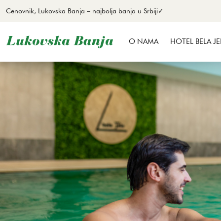
Cenovnik, Lukovska Banja – najbolja banja u Srbiji✓
O NAMA
HOTEL BELA JE