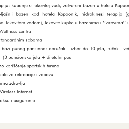
apiju: kupanje u lekovitoj vodi, zatvoreni bazen u hotelu Kopao
oljašnji bazen kod hotela Kopaonik, hidrokinezi terapija 
a lekovitom vodom), lekovite kupke u bazenima i ‘‘virovima’’ u
 Wellness centra
 standardnim sobama
 bazi punog pansiona: doručak - izbor do 10 jela, ručak i ve
 (3 pansionska jela + dijetalni pos
o korišćenje sportskih terena
sale za rekreaciju i zabavu
zama zdravlja
ireless Internet
taksu i osiguranje