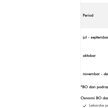
Period
jul - septemba
oktobar
novembar - d
*BO dan podraz
Osnovni BO da
Lekarske p