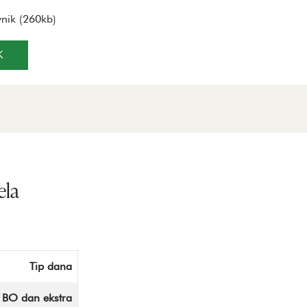
nik (260kb)
K
ela
Tip dana
BO dan ekstra