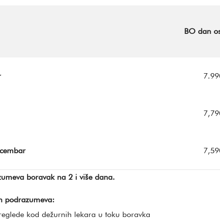
BO dan o
r
7.99
7,79
ecembar
7,59
umeva boravak na 2 i više dana.
n podrazumeva:
reglede kod dežurnih lekara u toku boravka