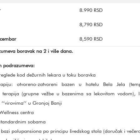
r
8.990 RSD
8,790 RSD
ecembar
8,590 RSD
umeva boravak na 2 i više dana.
n podrazumeva:
reglede kod dežurnih lekara u toku boravka
rapiju: otvoreno-zatvoreni bazen u hotelu Bela Jela (tem
zi terapija (grupne vežbe u bazenima sa lekovitom vodom), 
‘‘virovima’’ u Gronjoj Banji
 Wellness centra
 standardnim sobama
 bazi polupansiona po principu švedskog stola (doručak i večer