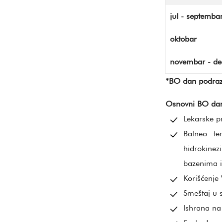
jul - septemba
oktobar
novembar - d
*BO dan podraz
Osnovni BO da
Lekarske p
Balneo te
hidrokine
bazenima i 
Korišćenje
Smeštaj u
Ishrana na