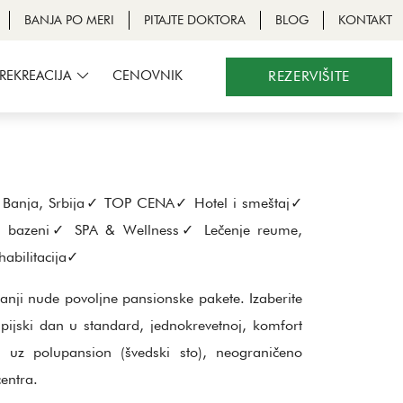
BANJA PO MERI
PITAJTE DOKTORA
BLOG
KONTAKT
 REKREACIJA
CENOVNIK
REZERVIŠITE
 Banja, Srbija✓ TOP CENA✓ Hotel i smeštaj✓
eni bazeni✓ SPA & Wellness✓ Lečenje reume,
habilitacija✓
anji nude povoljne pansionske pakete. Izaberite
apijski dan u standard, jednokrevetnoj, komfort
, uz polupansion (švedski sto), neograničeno
centra.