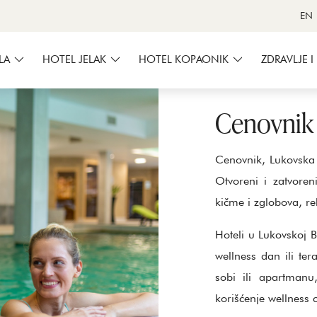
EN
LA
HOTEL JELAK
HOTEL KOPAONIK
ZDRAVLJE I
Cenovnik
Cenovnik, Lukovska
Otvoreni i zatvor
kičme i zglobova, re
Hoteli u Lukovskoj B
wellness dan ili ter
sobi ili apartmanu
korišćenje wellness 