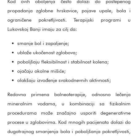
Kod ovih oboljenja često dolazi do postepenog
propadanja zglobne hrskavice, pojave upale, bola i
ograničene pokretljivosti. Terapijski programi u
Lukovskoj Banji imaju za cilj da:
smanje bol i zapaljenje;
ublaže ukočenost zglobova;
poboljšaju fleksibilnost i stabilnost kolena;
ojačaju okolne mišiće;
olakšaju izvođenje svakodnevnih aktivnosti;
Redovna primena balneoterapije, odnosno lečenja
mineralnim vodama, u kombinaciji sa fizikalnim
procedurama može značajno usporiti degenerativne
procese u zglobovima. Kod mnogih pacijenata dolazi do
dugotrajnog smanjenja bola i poboljšanja pokretljivosti,