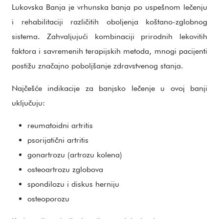
Lukovska Banja je vrhunska banja po uspešnom lečenju
i rehabilitaciji različitih oboljenja koštano-zglobnog
sistema. Zahvaljujući kombinaciji prirodnih lekovitih
faktora i savremenih terapijskih metoda, mnogi pacijenti
postižu značajno poboljšanje zdravstvenog stanja.
Najčešće indikacije za banjsko lečenje u ovoj banji
uključuju:
reumatoidni artritis
psorijatični artritis
gonartrozu (artrozu kolena)
osteoartrozu zglobova
spondilozu i diskus herniju
osteoporozu