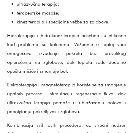
ultrazvučna terapija;
terapeutske masaže;
kineziterapija i specijalne vežbe za zglobove.
Hidroterapija i hidrokineziterapija posebno su efikasne
kod problema sa kolenima. Vežbanje u toploj vodi
omogućava izvođenje pokreta bez prevelikog
opterećenja na zglobove, dok toplota vode dodatno
opušta mišiće i smanjuje bol.
Elektroterapija i magnetoterapija koriste se za smanjenje
upalnih procesa i stimulaciju regeneracije tkiva, dok
ultrazvučna terapija pomaže u ublažavanju bolova i
poboljšanju pokretljivosti zglobova.
Kombinacija svih ovih procedura, uz stručni nadzor