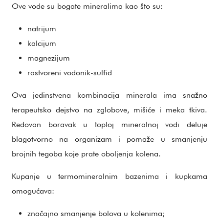
Ove vode su bogate mineralima kao što su:
natrijum
kalcijum
magnezijum
rastvoreni vodonik-sulfid
Ova jedinstvena kombinacija minerala ima snažno
terapeutsko dejstvo na zglobove, mišiće i meka tkiva.
Redovan boravak u toploj mineralnoj vodi deluje
blagotvorno na organizam i pomaže u smanjenju
brojnih tegoba koje prate oboljenja kolena.
Kupanje u termomineralnim bazenima i kupkama
omogućava:
značajno smanjenje bolova u kolenima;