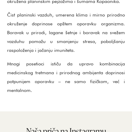
okružena planinskim pejzažima i šumama Kopaonika.
Čist planinski vazduh, umerena klima i mirno prirodno
okruženje doprinose opštem oporavku organizma.
Boravak u prirodi, lagane šetnje i boravak na svežem
vazduhu pomažu u smanjenju stresa, poboljšanju
raspoloženja i jačanju imuniteta.
Mnogi posetioci ističu da upravo kombinacija
medicinskog tretmana i prirodnog ambijenta doprinosi
potpunijem oporavku – ne samo fizičkom, već i
mentalnom.
Naša priča na Instagramu