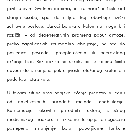
javiti u svim životnim dobima, ali su naročito česti kod
starijih osoba, sportista i ljudi koji obavljaju fizički
zahtevne poslove. Uzroci bolova u kolenima mogu biti
različiti – od degenerativnih promena poput artroze,
preko zapaljenskih reumatskih oboljenja, pa sve do
posledica povreda, preopterećenja ili nepravilnog
držanja tela. Bez obzira na uzrok, bol u kolenu često
dovodi do smanjene pokretljivosti, otežanog kretanja i
pada kvaliteta života.
U takvim situacijama banjsko lečenje predstavlja jednu
od najefikasnijih prirodnih metoda rehabilitacije.
Kombinacija lekovitih prirodnih faktora, stručnog
medicinskog nadzora i fizikalne terapije omogućava
postepeno smanjenje bola, poboljšanje funkcije