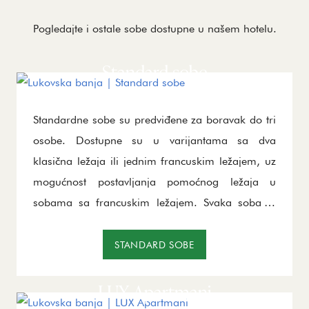
Pogledajte i ostale sobe dostupne u našem hotelu.
Standard sobe
Standardne sobe su predviđene za boravak do tri
osobe. Dostupne su u varijantama sa dva
klasična ležaja ili jednim francuskim ležajem, uz
mogućnost postavljanja pomoćnog ležaja u
sobama sa francuskim ležajem. Svaka soba je
opremljena LCD televizorom i mini barom, a uz
dodatne sadržaje, garantuje prijatan i udoban
STANDARD SOBE
boravak koji će vam pružiti toplinu i komfor.
LUX Apartmani