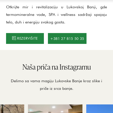
Otkrijte mir i revitalizaciju u Lukovskoj Banji, gde
termomineralne vode, SPA i wellness sadržaji spajaju
telo, duh i energiju svakog gosta.
REZERVIŠITE
+381 27 815 50 35
Naša priča na Instagramu
Delimo sa vama magiju Lukovske Banje kroz slike i
priče iz srca banje.