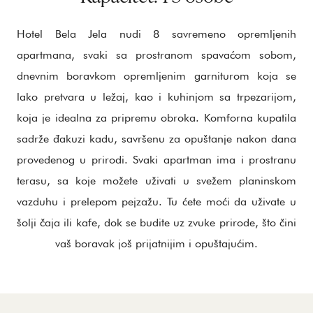
Hotel Bela Jela nudi 8 savremeno opremljenih
apartmana, svaki sa prostranom spavaćom sobom,
dnevnim boravkom opremljenim garniturom koja se
lako pretvara u ležaj, kao i kuhinjom sa trpezarijom,
koja je idealna za pripremu obroka. Komforna kupatila
sadrže đakuzi kadu, savršenu za opuštanje nakon dana
provedenog u prirodi. Svaki apartman ima i prostranu
terasu, sa koje možete uživati u svežem planinskom
vazduhu i prelepom pejzažu. Tu ćete moći da uživate u
šolji čaja ili kafe, dok se budite uz zvuke prirode, što čini
vaš boravak još prijatnijim i opuštajućim.