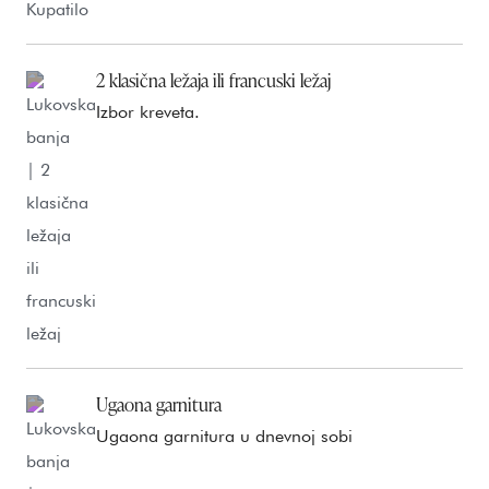
2 klasična ležaja ili francuski ležaj
Izbor kreveta.
Ugaona garnitura
Ugaona garnitura u dnevnoj sobi