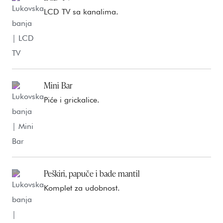
LCD TV sa kanalima.
Mini Bar
Piće i grickalice.
Peškiri, papuče i bade mantil
Komplet za udobnost.