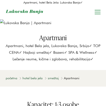
Apartmani, hotel Bela Jela: Lukovska Banja✓
Apartmani
Apartmani, hotel Bela jela, Lukovska Banja, Srbija✓ TOP
CENA✓ Najboji smeštaj✓ Bazeni✓ SPA & Wellness✓
Lečenje reume, kičme i zglobova, rehabilitacija✓
početna
hotel bela jela
smeštaj
Apartmani
Kapacitet: 1-3 osobe