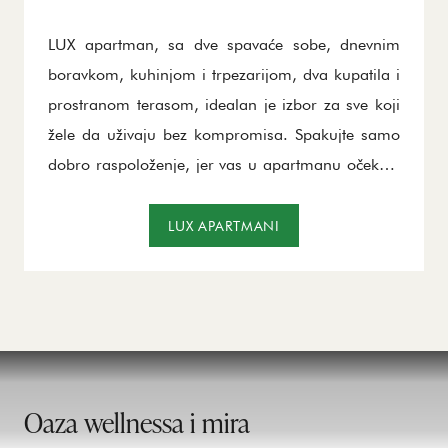
LUX apartman, sa dve spavaće sobe, dnevnim
boravkom, kuhinjom i trpezarijom, dva kupatila i
prostranom terasom, idealan je izbor za sve koji
žele da uživaju bez kompromisa. Spakujte samo
dobro raspoloženje, jer vas u apartmanu očekuje
kompletan kozmetički paket, bade mantil i
papuče. Zbog svoje prostranosti, ovaj apartman
LUX APARTMANI
je savršen za celu porodicu, prijatelje koji dolaze
na odmor i druženje, partnera ili čak za
individualni hedonizam – uživanje je
zagarantovano!
Oaza wellnessa i mira