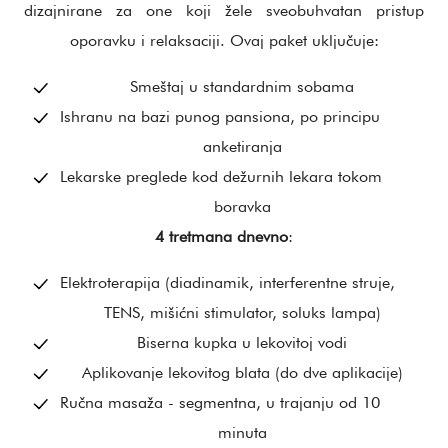
dizajnirane za one koji žele sveobuhvatan pristup
oporavku i relaksaciji. Ovaj paket uključuje:
Smeštaj u standardnim sobama
Ishranu na bazi punog pansiona, po principu
anketiranja
Lekarske preglede kod dežurnih lekara tokom
boravka
4 tretmana dnevno
:
Elektroterapija (diadinamik, interferentne struje,
TENS, mišićni stimulator, soluks lampa)
Biserna kupka u lekovitoj vodi
Aplikovanje lekovitog blata (do dve aplikacije)
Ručna masaža - segmentna, u trajanju od 10
minuta