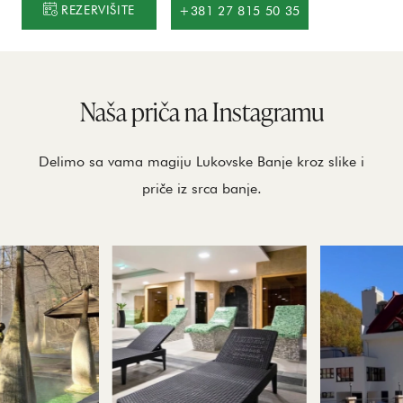
REZERVIŠITE
+381 27 815 50 35
Naša priča na Instagramu
Delimo sa vama magiju Lukovske Banje kroz slike i
priče iz srca banje.