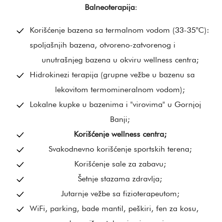
Balneoterapija
:
Korišćenje bazena sa termalnom vodom (33-35°C):
spoljašnjih bazena, otvoreno-zatvorenog i
unutrašnjeg bazena u okviru wellness centra;
Hidrokinezi terapija (grupne vežbe u bazenu sa
lekovitom termomineralnom vodom);
Lokalne kupke u bazenima i "virovima" u Gornjoj
Banji;
Korišćenje wellness centra;
Svakodnevno korišćenje sportskih terena;
Korišćenje sale za zabavu;
Šetnje stazama zdravlja;
Jutarnje vežbe sa fizioterapeutom;
WiFi, parking, bade mantil, peškiri, fen za kosu,