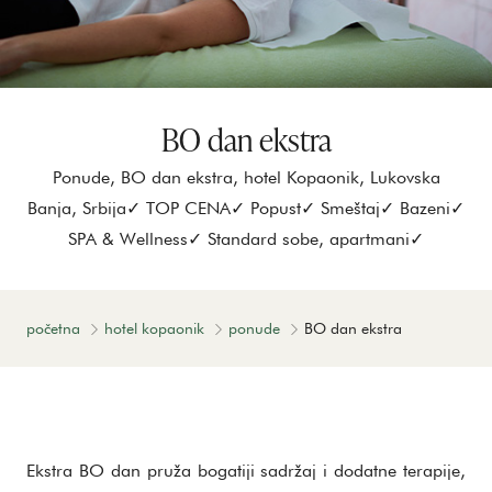
BO dan ekstra
Ponude, BO dan ekstra, hotel Kopaonik, Lukovska
Banja, Srbija✓ TOP CENA✓ Popust✓ Smeštaj✓ Bazeni✓
SPA & Wellness✓ Standard sobe, apartmani✓
početna
hotel kopaonik
ponude
BO dan ekstra
Ekstra BO dan pruža bogatiji sadržaj i dodatne terapije,