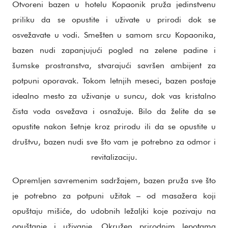
Otvoreni bazen u hotelu Kopaonik pruža jedinstvenu
priliku da se opustite i uživate u prirodi dok se
osvežavate u vodi. Smešten u samom srcu Kopaonika,
bazen nudi zapanjujući pogled na zelene padine i
šumske prostranstva, stvarajući savršen ambijent za
potpuni oporavak. Tokom letnjih meseci, bazen postaje
idealno mesto za uživanje u suncu, dok vas kristalno
čista voda osvežava i osnažuje. Bilo da želite da se
opustite nakon šetnje kroz prirodu ili da se opustite u
društvu, bazen nudi sve što vam je potrebno za odmor i
revitalizaciju.
Opremljen savremenim sadržajem, bazen pruža sve što
je potrebno za potpuni užitak – od masažera koji
opuštaju mišiće, do udobnih ležaljki koje pozivaju na
opuštanje i uživanje. Okružen prirodnim lepotama