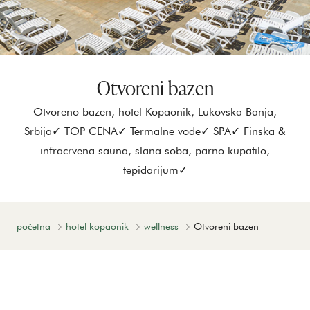
Otvoreni bazen
Otvoreno bazen, hotel Kopaonik, Lukovska Banja,
Srbija✓ TOP CENA✓ Termalne vode✓ SPA✓ Finska &
infracrvena sauna, slana soba, parno kupatilo,
tepidarijum✓
početna
hotel kopaonik
wellness
Otvoreni bazen