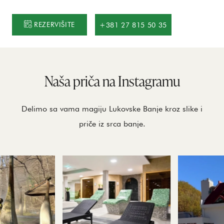
REZERVIŠITE
+381 27 815 50 35
Naša priča na Instagramu
Delimo sa vama magiju Lukovske Banje kroz slike i
priče iz srca banje.