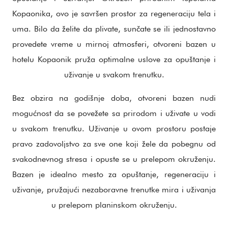
Kopaonika, ovo je savršen prostor za regeneraciju tela i
uma. Bilo da želite da plivate, sunčate se ili jednostavno
provedete vreme u mirnoj atmosferi, otvoreni bazen u
hotelu Kopaonik pruža optimalne uslove za opuštanje i
uživanje u svakom trenutku.
Bez obzira na godišnje doba, otvoreni bazen nudi
mogućnost da se povežete sa prirodom i uživate u vodi
u svakom trenutku. Uživanje u ovom prostoru postaje
pravo zadovoljstvo za sve one koji žele da pobegnu od
svakodnevnog stresa i opuste se u prelepom okruženju.
Bazen je idealno mesto za opuštanje, regeneraciju i
uživanje, pružajući nezaboravne trenutke mira i uživanja
u prelepom planinskom okruženju.