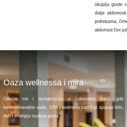
okuplja goste ra
dalje aktivnost
potrebama, čim
aktivnost čini ju
Oaza wellnessa i mira
Otkrijte mir i revitalizaciju u Lukovskoj Banji, gde
termomineralne vode, SPA i wellness sadržaji spajaju telo,
duh i energiju svakog gosta.