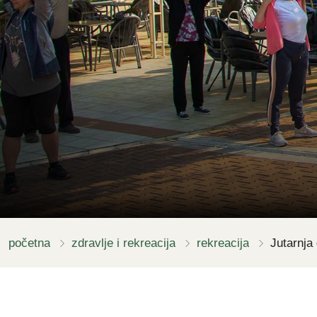
početna
zdravlje i rekreacija
rekreacija
Jutarnja