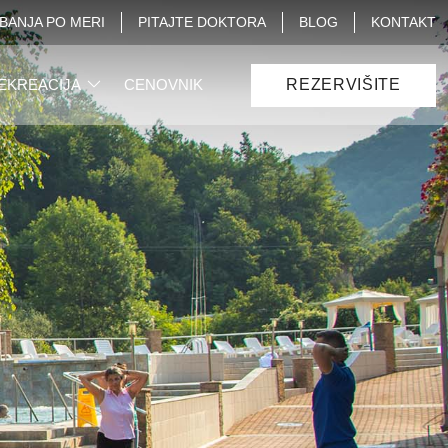
BANJA PO MERI
PITAJTE DOKTORA
BLOG
KONTAKT
REKREACIJA
CENOVNIK
REZERVIŠITE