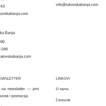
info@lukovskabanja.com
243
kovskabanja.com
ka Banja
990
8 046
lukovskabanja.com
NEWSLETTER
LINKOVI
e na newsletter — prvi
O nama
vosti i promocije.
Cenovnik