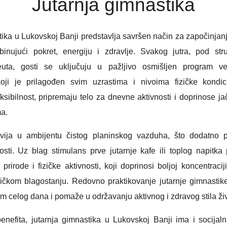
Jutarnja gimnastika
tika u Lukovskoj Banji predstavlja savršen način za započinjanj
inujući pokret, energiju i zdravlje. Svakog jutra, pod st
euta, gosti se uključuju u pažljivo osmišljen program ve
koji je prilagođen svim uzrastima i nivoima fizičke kondi
ksibilnost, pripremaju telo za dnevne aktivnosti i doprinose j
a.
ija u ambijentu čistog planinskog vazduha, što dodatno 
nosti. Uz blag stimulans prve jutarnje kafe ili toplog napitka 
prirode i fizičke aktivnosti, koji doprinosi boljoj koncentracij
ičkom blagostanju. Redovno praktikovanje jutarnje gimnastike
m celog dana i pomaže u održavanju aktivnog i zdravog stila ži
benefita, jutarnja gimnastika u Lukovskoj Banji ima i socijaln