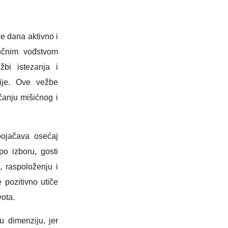
e dana aktivno i
ručnim vođstvom
žbi istezanja i
cije. Ove vežbe
ačanju mišićnog i
pojačava osećaj
po izboru, gosti
i, raspoloženju i
 pozitivno utiče
vota.
u dimenziju, jer