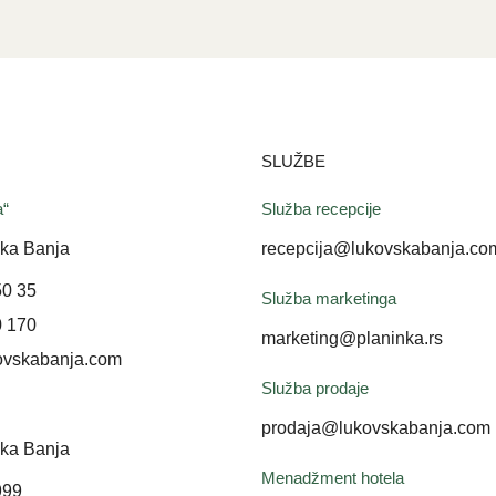
SLUŽBE
a“
Služba recepcije
ka Banja
recepcija@lukovskabanja.co
50 35
Služba marketinga
0 170
marketing@planinka.rs
ovskabanja.com
Služba prodaje
prodaja@lukovskabanja.com
ka Banja
Menadžment hotela
999