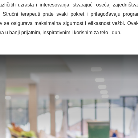
zličitih uzrasta i interesovanja, stvarajući osećaj zajedništv
i. Stručni terapeuti prate svaki pokret i prilagođavaju progr
e se osigurava maksimalna sigurnost i efikasnost vežbi. Ova
tra u banji prijatnim, inspirativnim i korisnim za telo i duh.