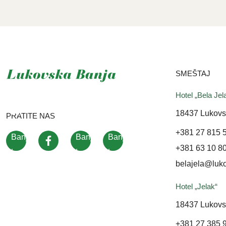
SMEŠTAJ
Hotel „Bela Jel
18437 Lukovs
PRATITE NAS
+381 27 815 
+381 63 10 8
belajela@luk
Hotel „Jelak“
18437 Lukovs
+381 27 385 