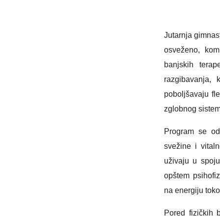
Jutarnja gimnas
osveženo, komb
banjskih terap
razgibavanja, 
poboljšavaju fle
zglobnog sistem
Program se odv
svežine i vital
uživaju u spoju 
opštem psihofiz
na energiju toko
Pored fizičkih 