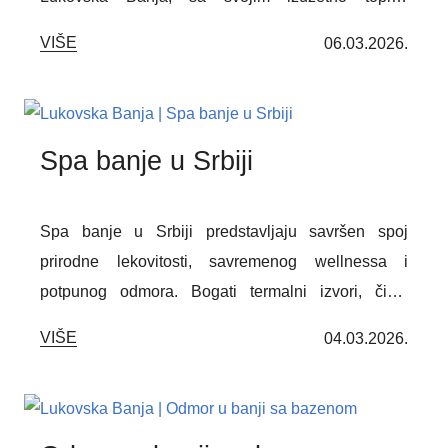
termalnim izvorima i planinskom klimom, pruža ne
VIŠE
06.03.2026.
samo lekovitu negu, već i mirno okruženje za
uživanje u prirodi. Bez obzira na godine, svi
posetioci mogu ovde pronaći sadržaje za
relaksaciju, wellness i kvalitetan odmor.
Spa banje u Srbiji
Spa banje u Srbiji predstavljaju savršen spoj
prirodne lekovitosti, savremenog wellnessa i
potpunog odmora. Bogati termalni izvori, čisto
prirodno okruženje i moderni spa sadržaji čine ih
VIŠE
04.03.2026.
idealnim izborom za regeneraciju tela i smirenje
uma. Među njima se posebno izdvaja Lukovska
Banja – planinska oaza mira koja nudi vrhunski spa
doživljaj tokom cele godine.