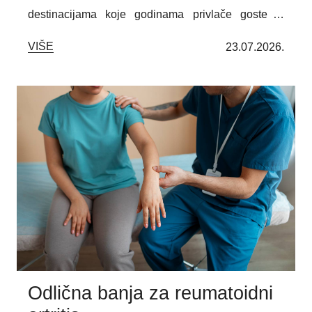
destinacijama koje godinama privlače goste iz
zemlje i inostranstva. Zahvaljujući lekovitim
VIŠE
23.07.2026.
termomineralnim izvorima, čistom planinskom
vazduhu i savremenim programima rehabilitacije,
predstavlja idealno mesto za oporavak, prevenciju i
kvalitetan odmor. Spoj prirodnih lekovitih faktora,
stručne medicinske nege i wellness sadržaja čini
Lukovsku Banju izborom svih koji žele da unaprede
zdravlje i uživaju u potpunoj relaksaciji.
Odlična banja za reumatoidni