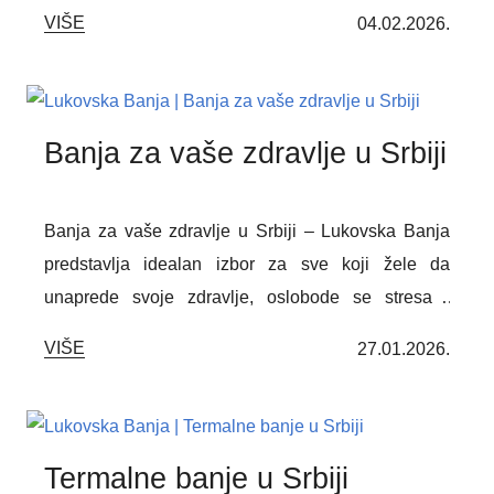
organizam. Među njima se posebno izdvaja
VIŠE
04.02.2026.
Lukovska Banja, najviša i jedna od najtoplijih banja
u zemlji, poznata po bogatstvu mineralnih voda,
prirodnom okruženju Kopaonika i savremenom
pristupu lečenju i rehabilitaciji.
Banja za vaše zdravlje u Srbiji
Banja za vaše zdravlje u Srbiji – Lukovska Banja
predstavlja idealan izbor za sve koji žele da
unaprede svoje zdravlje, oslobode se stresa i
uživaju u potpunoj relaksaciji. Zahvaljujući spoju
VIŠE
27.01.2026.
lekovitih termalnih voda, prirodnog okruženja i
savremenih terapijskih programa, ova banja pruža
savršene uslove za regeneraciju tela i duha.
Smeštena u srcu netaknute prirode, Lukovska
Termalne banje u Srbiji