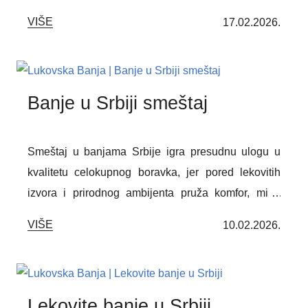
modernog luksuza. Ako tražite destinaciju koja vam
VIŠE
17.02.2026.
omogućava da pobegnete od stresa svakodnevnog
života, regenerišete telo i um, te se prepustite
prirodnom lepotama, Lukovska Banja je pravi izbor.
Sa svojim termalnim bazenima i vrhunskim
Banje u Srbiji smeštaj
wellness uslugama, ova banja pruža jedinstveno
iskustvo tokom cele godine.
Smeštaj u banjama Srbije igra presudnu ulogu u
kvalitetu celokupnog boravka, jer pored lekovitih
izvora i prirodnog ambijenta pruža komfor, mir i
potpunu relaksaciju. Bez pažljivo osmišljenog
VIŠE
10.02.2026.
smeštaja, banjski turizam ne može ostvariti svoj
puni potencijal.
Lekovite banje u Srbiji