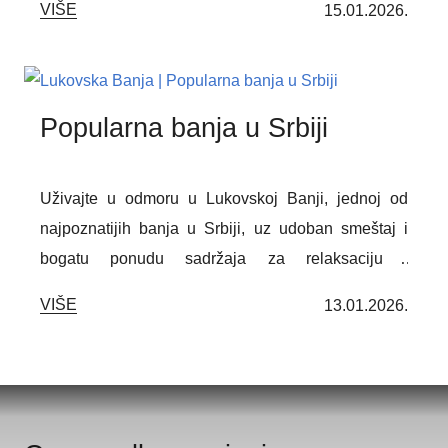
VIŠE
15.01.2026.
relaksaciju. Smeštena u srcu Srbije, okružena
netaknutom prirodom, nudi bogat izbor wellness i
terapijskih sadržaja, uključujući termalne bazene,
saune, lekovito blato i fizioterapijske tretmane. Ovde
Popularna banja u Srbiji
ćete doživeti savršen balans između zdravlja,
relaksacije i harmonije sa prirodom.
Uživajte u odmoru u Lukovskoj Banji, jednoj od
najpoznatijih banja u Srbiji, uz udoban smeštaj i
bogatu ponudu sadržaja za relaksaciju i
regeneraciju. Gostima su na raspolaganju
VIŠE
13.01.2026.
standardne sobe sa polupansionom (doručak i
večera švedski sto), osam termalnih bazena, sauna,
slana soba, parno kupatilo, hladna pećina,
tepidarijumi, Kneipp staza i prostorija za opuštanje.
U cenu boravka uključeni su lekarski pregled, 24-