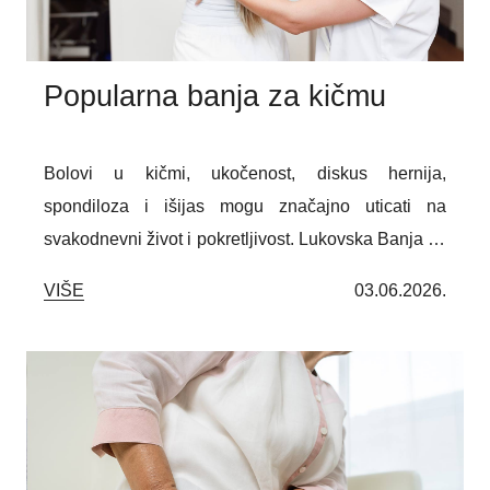
Popularna banja za kičmu
Bolovi u kičmi, ukočenost, diskus hernija,
spondiloza i išijas mogu značajno uticati na
svakodnevni život i pokretljivost. Lukovska Banja se
izdvaja kao popularna banja za kičmu zahvaljujući
VIŠE
03.06.2026.
lekovitim termomineralnim vodama, stručnim
rehabilitacionim programima i fizikalnim tretmanima
prilagođenim osobama sa tegobama kičmenog
stuba. Spoj prirodnih faktora i stručne podrške
doprinosi ublažavanju bolova, poboljšanju
pokretljivosti i kvalitetnijem oporavku.