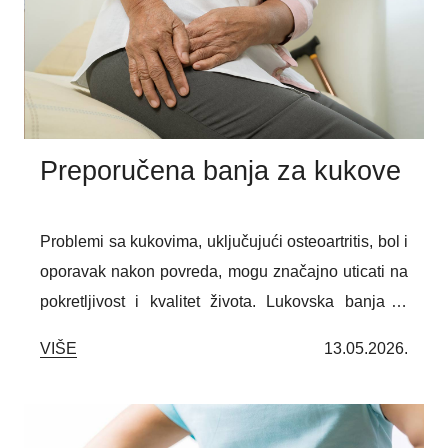
Preporučena banja za kukove
Problemi sa kukovima, uključujući osteoartritis, bol i
oporavak nakon povreda, mogu značajno uticati na
pokretljivost i kvalitet života. Lukovska banja je
prepoznata kao preporučena banja za oboljenja
VIŠE
13.05.2026.
kukova, zahvaljujući lekovitim termomineralnim
vodama i specijalizovanim programima
rehabilitacije osmišljenim da podrže zdravlje