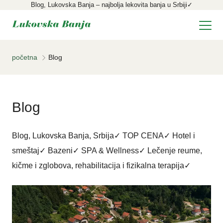
Blog, Lukovska Banja – najbolja lekovita banja u Srbiji✓
početna
Blog
Blog
Blog, Lukovska Banja, Srbija✓ TOP CENA✓ Hotel i
smeštaj✓ Bazeni✓ SPA & Wellness✓ Lečenje reume,
kičme i zglobova, rehabilitacija i fizikalna terapija✓