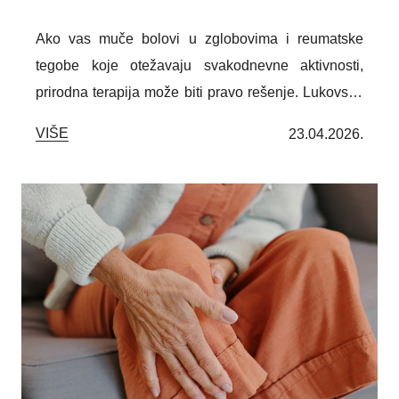
Ako vas muče bolovi u zglobovima i reumatske
tegobe koje otežavaju svakodnevne aktivnosti,
prirodna terapija može biti pravo rešenje. Lukovska
Banja, poznata po svojim toplim mineralnim
VIŠE
23.04.2026.
izvorima i mirnom planinskom okruženju, pruža
idealne uslove za oporavak organizma i
ublažavanje simptoma reume.