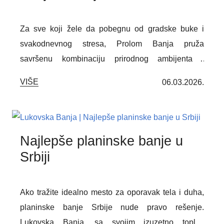
suočavaju sa reumatskim oboljenjima.
Za sve koji žele da pobegnu od gradske buke i
svakodnevnog stresa, Prolom Banja pruža
savršenu kombinaciju prirodnog ambijenta i
lekovitih voda. Upravo takva harmonija između
VIŠE
06.03.2026.
relaksacije, wellness sadržaja i prirodnog okruženja
čini da mnogi posetioci istražuju temu banje u Srbiji
cene, želeći da pronađu idealan odnos između
troškova boravka i vrednosti koju banja pruža.
Najlepše planinske banje u
Srbiji
Ako tražite idealno mesto za oporavak tela i duha,
planinske banje Srbije nude pravo rešenje.
Lukovska Banja, sa svojim izuzetno toplim