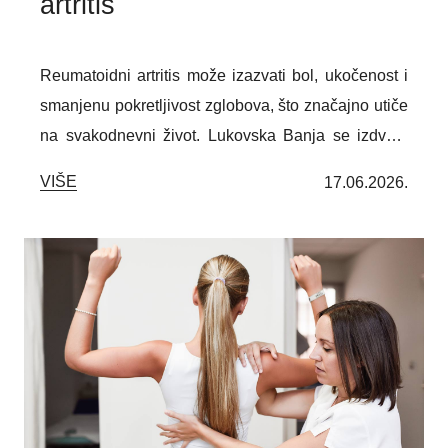
artritis
Reumatoidni artritis može izazvati bol, ukočenost i
smanjenu pokretljivost zglobova, što značajno utiče
na svakodnevni život. Lukovska Banja se izdvaja
kao odlična banja za reumatoidni artritis,
VIŠE
17.06.2026.
zahvaljujući lekovitim termomineralnim vodama,
prirodnom planinskom okruženju i specijalizovanim
rehabilitacionim programima. Smeštena na
padinama Kopaonika, okružena čistim vazduhom i
netaknutom prirodom, pruža idealne uslove za
oporavak, relaksaciju i podršku osobama sa
tegobama lokomotornog sistema