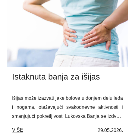
mišićno-skeletnog sistema. Kombinacija
hidroterapije, tretmana terapeutskim blatom i
individualno prilagođenih vežbi fizikalne terapije
može pomoći u ublažavanju bolova, poboljšanju
pokretljivosti i obnavljanju svakodnevnih funkcija.
Istaknuta banja za išijas
Išijas može izazvati jake bolove u donjem delu leđa
i nogama, otežavajući svakodnevne aktivnosti i
smanjujući pokretljivost. Lukovska Banja se izdvaja
kao istaknuta banja za išijas, zahvaljujući lekovitim
VIŠE
29.05.2026.
termomineralnim vodama i rehabilitacionim