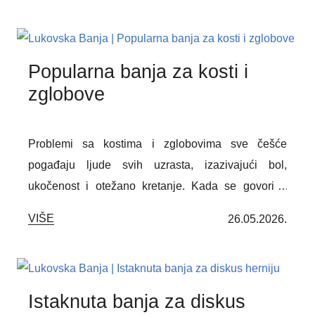
programima prilagođenim osobama sa tegobama
kičmenog stuba. Kombinacija hidroterapije,
fizikalnih procedura i individualno prilagođenih
Popularna banja za kosti i
vežbi može doprineti ublažavanju bolova,
zglobove
poboljšanju pokretljivosti i kvalitetnijem
svakodnevnom funkcionisanju.
Problemi sa kostima i zglobovima sve češće
pogađaju ljude svih uzrasta, izazivajući bol,
ukočenost i otežano kretanje. Kada se govori o
destinacijama koje se izdvajaju kao popularna
VIŠE
26.05.2026.
banja za kosti i zglobove, Lukovska Banja zauzima
posebno mesto zahvaljujući lekovitim
termomineralnim vodama, prirodnom okruženju i
rehabilitacionim programima namenjenim očuvanju
Istaknuta banja za diskus
pokretljivosti i oporavku lokomotornog sistema.