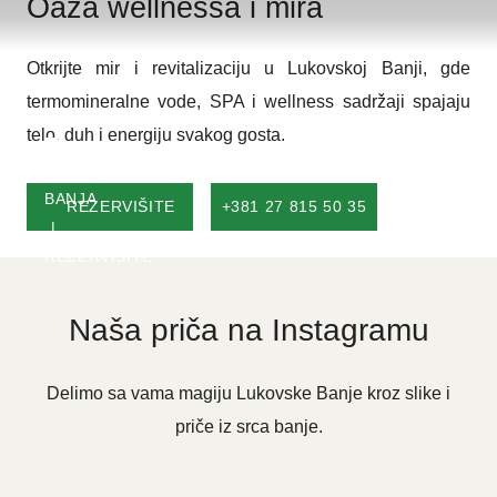
Oaza wellnessa i mira
časovna zdravstvena kontrola, boravišna taksa,
osiguranje, korišćenje teretane, sale za zabavu i
Otkrijte mir i revitalizaciju u Lukovskoj Banji, gde
dečije igraonice.
termomineralne vode, SPA i wellness sadržaji spajaju
telo, duh i energiju svakog gosta.
REZERVIŠITE
+381 27 815 50 35
Naša priča na Instagramu
Delimo sa vama magiju Lukovske Banje kroz slike i
priče iz srca banje.