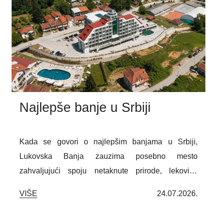
Najlepše banje u Srbiji
Kada se govori o najlepšim banjama u Srbiji,
Lukovska Banja zauzima posebno mesto
zahvaljujući spoju netaknute prirode, lekovitih
termomineralnih izvora i savremenih sadržaja za
VIŠE
24.07.2026.
odmor i rehabilitaciju. Bilo da želite kvalitetan
wellness odmor, medicinski program ili nekoliko