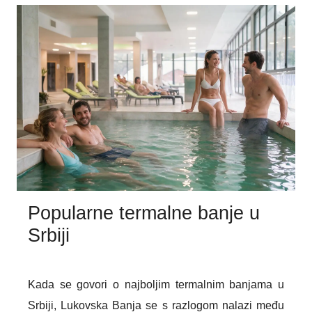
dana opuštanja u planinskom ambijentu, ova banja
pruža idealne uslove za očuvanje zdravlja i obnovu
energije.
Popularne termalne banje u
Srbiji
Kada se govori o najboljim termalnim banjama u
Srbiji, Lukovska Banja se s razlogom nalazi među