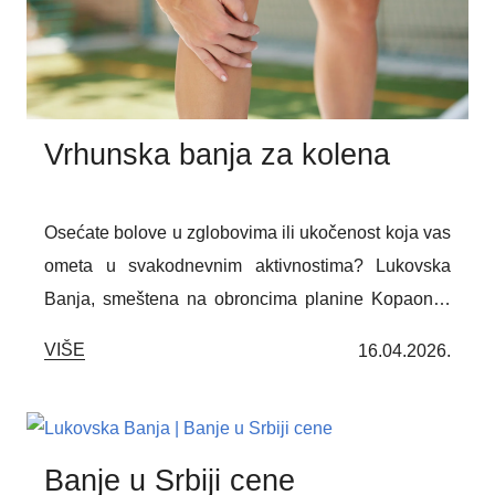
svakodnevnom funkcionisanju osoba koje se
suočavaju sa hroničnim tegobama.
Vrhunska banja za kolena
Osećate bolove u zglobovima ili ukočenost koja vas
ometa u svakodnevnim aktivnostima? Lukovska
Banja, smeštena na obroncima planine Kopaonik,
pruža jedinstvenu priliku za prirodnu rehabilitaciju.
VIŠE
16.04.2026.
Topla mineralna voda, čist planinski vazduh i
specijalizovani terapijski programi pomažu u
smanjenju bolova, povećanju pokretljivosti i
unapređenju kvaliteta života osoba koje se
Banje u Srbiji cene