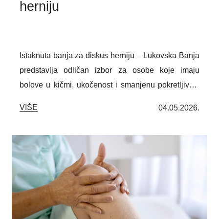
herniju
Istaknuta banja za diskus herniju – Lukovska Banja
predstavlja odličan izbor za osobe koje imaju
bolove u kičmi, ukočenost i smanjenu pokretljivost
usled diskus hernije. Zahvaljujući lekovitim
VIŠE
04.05.2026.
termomineralnim vodama, čistom planinskom
vazduhu i rehabilitacionim programima
prilagođenim individualnim potrebama, pruža
prirodnu podršku oporavku. Kombinacija banjskih
tretmana i fizikalne terapije može doprineti
ublažavanju tegoba, lakšem kretanju i boljem
kvalitetu života.