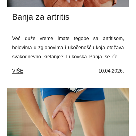
Banja za artritis
Već duže vreme imate tegobe sa artritisom,
bolovima u zglobovima i ukočenošću koja otežava
svakodnevno kretanje? Lukovska Banja se često
izdvaja kao jedan od izbora za osobe koje traže
VIŠE
10.04.2026.
prirodnu podršku oporavku i rehabilitaciji. Poznata
po toplim mineralnim izvorima i mirnom prirodnom
okruženju, ova banja može pružiti prijatne uslove za
odmor, relaksaciju i sprovođenje terapijskih
programa. Kombinacija termalnih kupki, vežbi i
fizikalne terapije može doprineti lakšem kretanju,
smanjenju osećaja ukočenosti i boljem