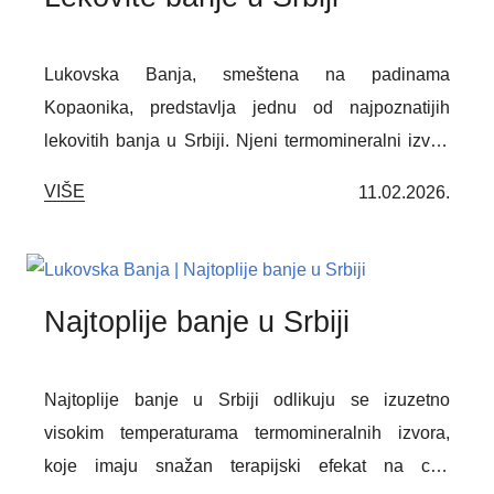
Lukovska Banja, smeštena na padinama
Kopaonika, predstavlja jednu od najpoznatijih
lekovitih banja u Srbiji. Njeni termomineralni izvori
bogati mineralima i čisti planinski vazduh pružaju
VIŠE
11.02.2026.
idealne uslove za lečenje reumatskih, neuroloških i
koštano-zglobnih oboljenja, kao i za opštu
relaksaciju i regeneraciju organizma. Poseta
Lukovskoj Banji nije samo odmor – to je prilika da
Najtoplije banje u Srbiji
obnovite energiju, poboljšate zdravlje i uživate u
netaknutoj prirodi.
Najtoplije banje u Srbiji odlikuju se izuzetno
visokim temperaturama termomineralnih izvora,
koje imaju snažan terapijski efekat na ceo