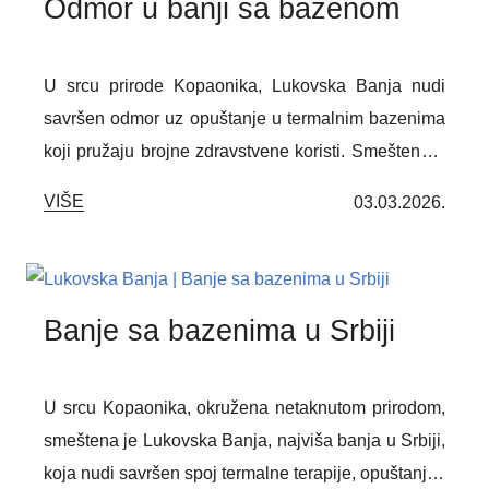
Odmor u banji sa bazenom
U srcu prirode Kopaonika, Lukovska Banja nudi
savršen odmor uz opuštanje u termalnim bazenima
koji pružaju brojne zdravstvene koristi. Smeštena u
idiličnom planinskom okruženju, ova destinacija je
VIŠE
03.03.2026.
idealna za sve koji žele da se opuste, poboljšaju
cirkulaciju i regenerišu telo i um. Termalne vode i
savremeni wellness sadržaji stvaraju jedinstven
doživljaj, omogućavajući potpuni fizički i mentalni
Banje sa bazenima u Srbiji
oporavak, daleko od svakodnevnog stresa.
U srcu Kopaonika, okružena netaknutom prirodom,
smeštena je Lukovska Banja, najviša banja u Srbiji,
koja nudi savršen spoj termalne terapije, opuštanja i