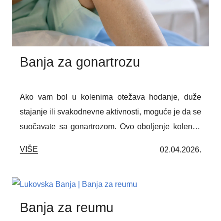
Banja za gonartrozu
Ako vam bol u kolenima otežava hodanje, duže
stajanje ili svakodnevne aktivnosti, moguće je da se
suočavate sa gonartrozom. Ovo oboljenje kolenog
zgloba često zahteva dugoročnu terapiju i
VIŠE
02.04.2026.
rehabilitaciju. Lukovska Banja, zahvaljujući svojim
toplim mineralnim izvorima i povoljnoj klimi, može
biti prirodna podrška u ublažavanju simptoma i
poboljšanju pokretljivosti.
Banja za reumu